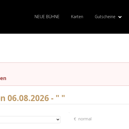
NEUE BÜHNE
Karten
Gutscheine
den
 06.08.2026 - " "
.