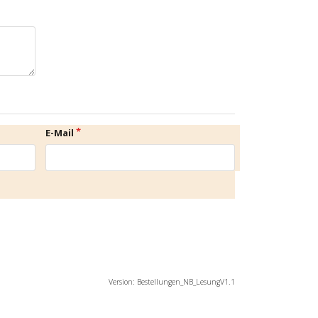
E-Mail
Version: Bestellungen_NB_LesungV1.1