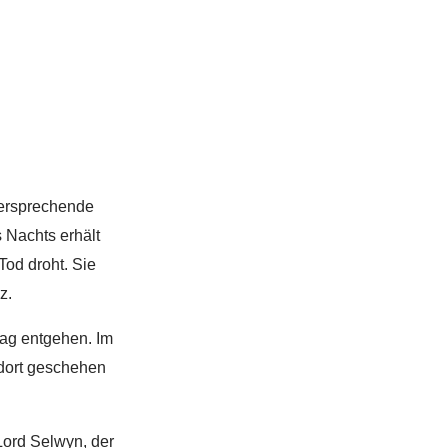
lversprechende
 Nachts erhält
Tod droht. Sie
z.
ag entgehen. Im
 dort geschehen
Lord Selwyn, der