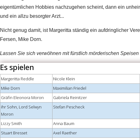
eigentümlichen Hobbies nachzugehen scheint, dann ein unheim
und ein allzu besorgter Arzt...
Nicht genug damit, ist Margeritta ständig ein aufdringlicher Ver
Fersen, Mike Dorn.
Lassen Sie sich verwöhnen mit fürstlich mörderischen Speisen
Es spielen
Margeritta Reddle
Nicole Klein
Mike Dorn
Maximilian Friedel
Gräfin Eleonora Moron
Gabriela Reinitzer
ihr Sohn, Lord Selwyn
Stefan Pescheck
Moron
Lizzy Smith
Anna Baum
Stuart Bresset
Axel Raether