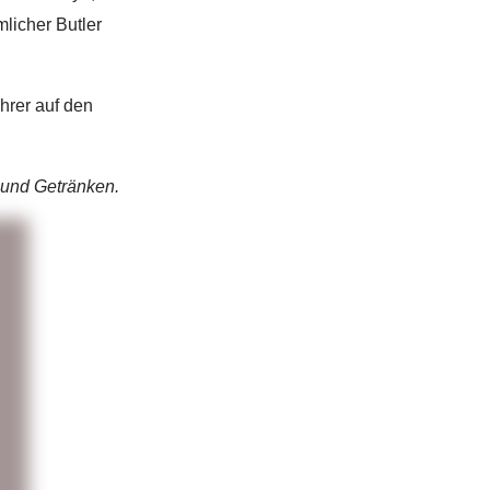
licher Butler
ehrer auf den
 und Getränken.