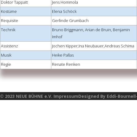
Doktor Tappatt
Jens Hommola
Kostüme
Elena Schöck
Requisite
Gerlinde Grumbach
Technik
Bruno Briggmann, Arian de Bruin, Benjamin
Imhof
Assistenz
Jochen Kipper,Ina Neubauer,Andreas Schima
Musik
Heike Pallas
Regie
Renate Renken
© 2023 NEUE BÜHNE e.V. ImpressumDesigned By Eddi-Bournell